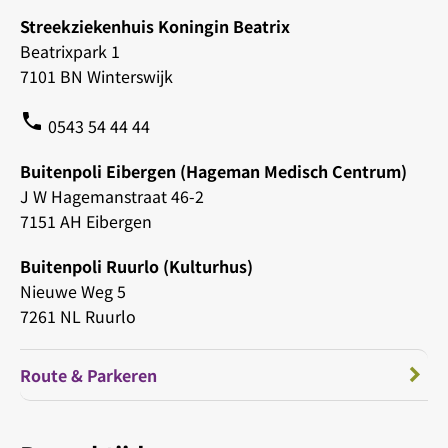
Streekziekenhuis Koningin Beatrix
Beatrixpark 1
7101 BN Winterswijk
phone
0543 54 44 44
Buitenpoli Eibergen (Hageman Medisch Centrum)
J W Hagemanstraat 46-2
7151 AH Eibergen
Buitenpoli Ruurlo (Kulturhus)
Nieuwe Weg 5
7261 NL Ruurlo
Route & Parkeren