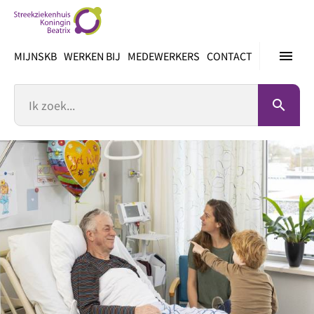
Ga
direct
naar
menu
MIJNSKB
WERKEN BIJ
MEDEWERKERS
CONTACT
inhoud
Zoek
search