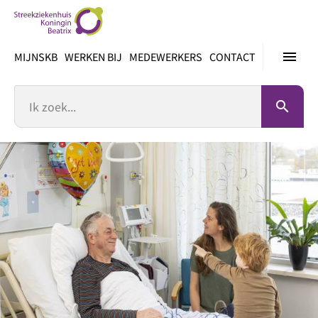
Ga
direct
naar
menu
MIJNSKB
WERKEN BIJ
MEDEWERKERS
CONTACT
inhoud
Zoek
search