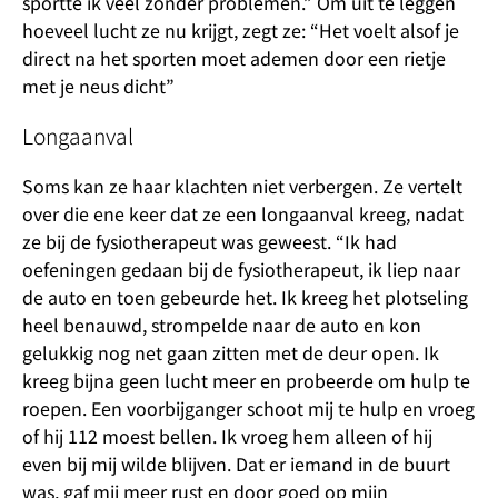
sportte ik veel zonder problemen.” Om uit te leggen
hoeveel lucht ze nu krijgt, zegt ze: “Het voelt alsof je
direct na het sporten moet ademen door een rietje
met je neus dicht”
Longaanval
Soms kan ze haar klachten niet verbergen. Ze vertelt
over die ene keer dat ze een longaanval kreeg, nadat
ze bij de fysiotherapeut was geweest. “Ik had
oefeningen gedaan bij de fysiotherapeut, ik liep naar
de auto en toen gebeurde het. Ik kreeg het plotseling
heel benauwd, strompelde naar de auto en kon
gelukkig nog net gaan zitten met de deur open. Ik
kreeg bijna geen lucht meer en probeerde om hulp te
roepen. Een voorbijganger schoot mij te hulp en vroeg
of hij 112 moest bellen. Ik vroeg hem alleen of hij
even bij mij wilde blijven. Dat er iemand in de buurt
was, gaf mij meer rust en door goed op mijn