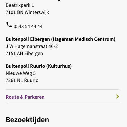
Beatrixpark 1
7101 BN Winterswijk
phone
0543 54 44 44
Buitenpoli Eibergen (Hageman Medisch Centrum)
J W Hagemanstraat 46-2
7151 AH Eibergen
Buitenpoli Ruurlo (Kulturhus)
Nieuwe Weg 5
7261 NL Ruurlo
Route & Parkeren
Bezoektijden