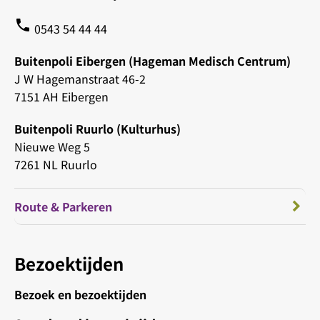
phone
0543 54 44 44
Buitenpoli Eibergen (Hageman Medisch Centrum)
J W Hagemanstraat 46-2
7151 AH Eibergen
Buitenpoli Ruurlo (Kulturhus)
Nieuwe Weg 5
7261 NL Ruurlo
Route & Parkeren
Bezoektijden
Bezoek en bezoektijden