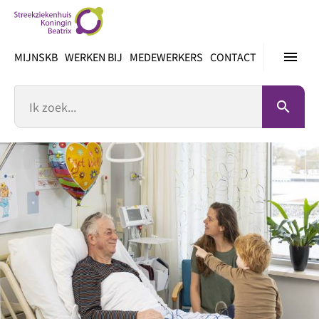
Ga
direct
naar
menu
MIJNSKB
WERKEN BIJ
MEDEWERKERS
CONTACT
inhoud
Zoek
search