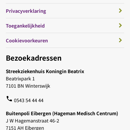
Privacyverklaring
Toegankelijkheid
Cookievoorkeuren
Bezoekadressen
Streekziekenhuis Koningin Beatrix
Beatrixpark 1
7101 BN Winterswijk
phone
0543 54 44 44
Buitenpoli Eibergen (Hageman Medisch Centrum)
J W Hagemanstraat 46-2
7151 AH Eibergen