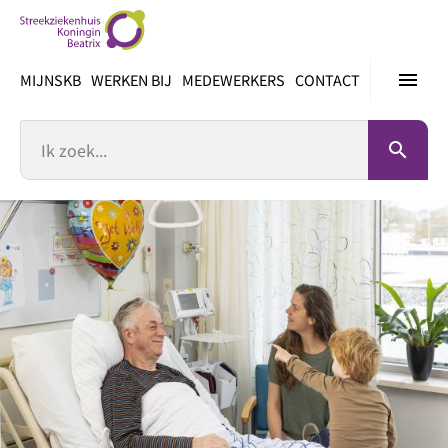
Ga
direct
naar
menu
MIJNSKB
WERKEN BIJ
MEDEWERKERS
CONTACT
inhoud
Zoek
search