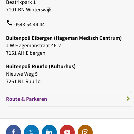
Beatrixpark 1
7101 BN Winterswijk
phone
0543 54 44 44
Buitenpoli Eibergen (Hageman Medisch Centrum)
J W Hagemanstraat 46-2
7151 AH Eibergen
Buitenpoli Ruurlo (Kulturhus)
Nieuwe Weg 5
7261 NL Ruurlo
Route & Parkeren