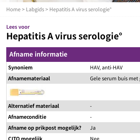
Home
>
Labgids
> Hepatitis A virus serologie°
Lees voor
Hepatitis A virus serologie°
Afname informatie
Synoniem
HAV, anti-HAV
Afnamemateriaal
Gele serum buis met 
Alternatief materiaal
-
Afnameconditie
-
Afname op prikpost mogelijk?
Ja
CITO mogelijk
Nee