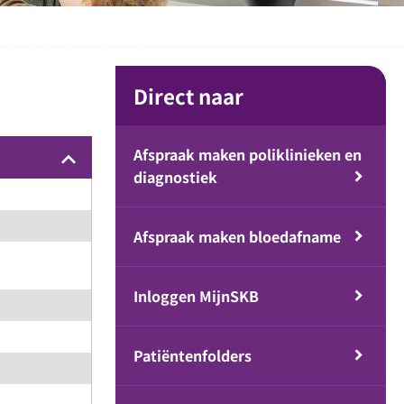
Direct naar
Afspraak maken poliklinieken en
keyboard_arrow_up
diagnostiek
Afspraak maken bloedafname
Inloggen MijnSKB
Patiëntenfolders