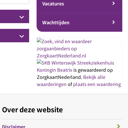
Vacatures
keyboard_arrow_down
Wachttijden
keyboard_arrow_down
Streekziekenhuis
Koningin Beatrix
is gewaardeerd op
ZorgkaartNederland.
Bekijk alle
waarderingen
of
plaats een waardering
Over deze website
Disclaimer