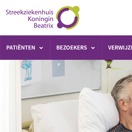
Ga
direct
naar
inhoud
PATIËNTEN
BEZOEKERS
VERWIJZ