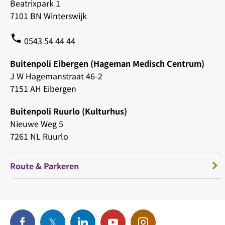
Beatrixpark 1
7101 BN Winterswijk
phone
0543 54 44 44
Buitenpoli Eibergen (Hageman Medisch Centrum)
J W Hagemanstraat 46-2
7151 AH Eibergen
Buitenpoli Ruurlo (Kulturhus)
Nieuwe Weg 5
7261 NL Ruurlo
Route & Parkeren