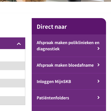
Direct naar
Afspraak maken poliklinieken en
keyboard_arrow_up
diagnostiek
Afspraak maken bloedafname
Inloggen MijnSKB
Patiëntenfolders