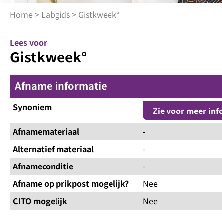
Home
>
Labgids
> Gistkweek°
Lees voor
Gistkweek°
Afname informatie
Synoniem
Zie voor meer inf
Afnamemateriaal
-
Alternatief materiaal
-
Afnameconditie
-
Afname op prikpost mogelijk?
Nee
CITO mogelijk
Nee