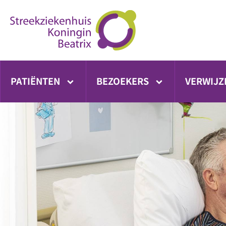
Ga
direct
naar
inhoud
PATIËNTEN
BEZOEKERS
VERWIJZ