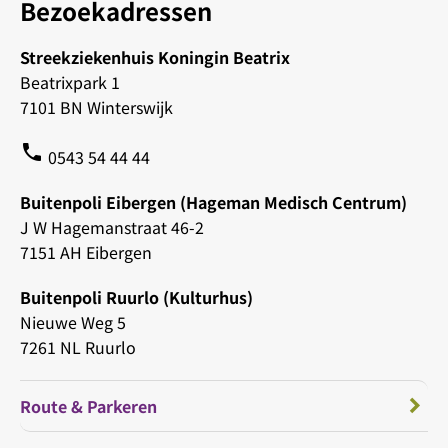
Bezoekadressen
Streekziekenhuis Koningin Beatrix
Beatrixpark 1
7101 BN Winterswijk
phone
0543 54 44 44
Buitenpoli Eibergen (Hageman Medisch Centrum)
J W Hagemanstraat 46-2
7151 AH Eibergen
Buitenpoli Ruurlo (Kulturhus)
Nieuwe Weg 5
7261 NL Ruurlo
Route & Parkeren