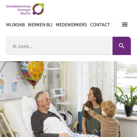
Ga
direct
naar
menu
MIJNSKB
WERKEN BIJ
MEDEWERKERS
CONTACT
inhoud
Zoek
search