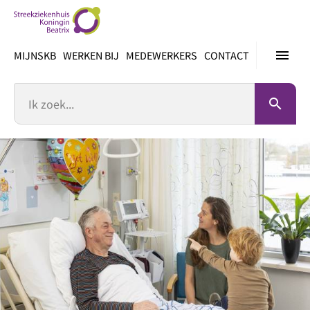
Ga
direct
naar
menu
MIJNSKB
WERKEN BIJ
MEDEWERKERS
CONTACT
inhoud
Zoek
search