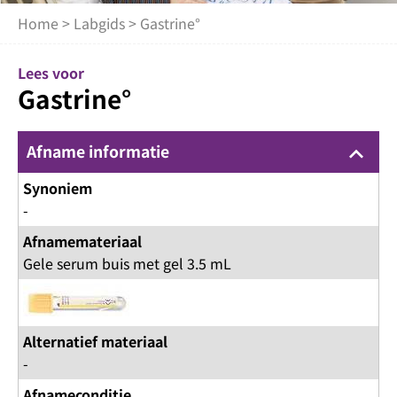
Home
>
Labgids
> Gastrine°
Lees voor
Gastrine°
Afname informatie
keyboard_arrow_up
Synoniem
-
Afnamemateriaal
Gele serum buis met gel 3.5 mL
Alternatief materiaal
-
Afnameconditie