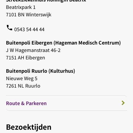
Beatrixpark 1
7101 BN Winterswijk
phone
0543 54 44 44
Buitenpoli Eibergen (Hageman Medisch Centrum)
J W Hagemanstraat 46-2
7151 AH Eibergen
Buitenpoli Ruurlo (Kulturhus)
Nieuwe Weg 5
7261 NL Ruurlo
Route & Parkeren
Bezoektijden