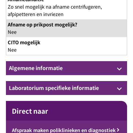
Zo snel mogelijk na afname centrifugeren,
afpipetteren en invriezen
Afname op prikpost mogelijk?
Nee
CITO mogelijk
Nee
Algemene informatie
keyboard_arrow_down
Laboratorium specifieke informatie
keyboard_arrow_down
Direct naar
Afspraak maken poliklinieken en diagnostiek