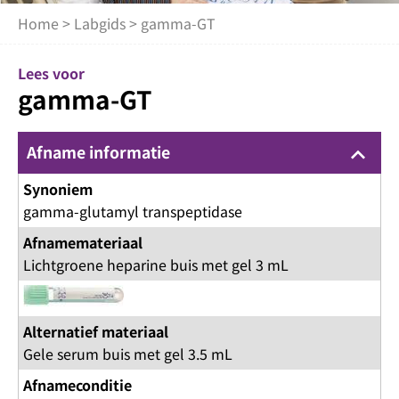
Home
>
Labgids
> gamma-GT
Lees voor
gamma-GT
Afname informatie
keyboard_arrow_up
Synoniem
gamma-glutamyl transpeptidase
Afnamemateriaal
Lichtgroene heparine buis met gel 3 mL
Alternatief materiaal
Gele serum buis met gel 3.5 mL
Afnameconditie