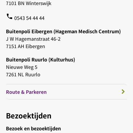
7101 BN Winterswijk
phone
0543 54 44 44
Buitenpoli Eibergen (Hageman Medisch Centrum)
J W Hagemanstraat 46-2
7151 AH Eibergen
Buitenpoli Ruurlo (Kulturhus)
Nieuwe Weg 5
7261 NL Ruurlo
Route & Parkeren
Bezoektijden
Bezoek en bezoektijden