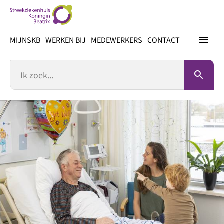
Ga
direct
naar
menu
MIJNSKB
WERKEN BIJ
MEDEWERKERS
CONTACT
inhoud
Zoek
search