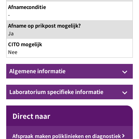
Afnameconditie
-
Afname op prikpost mogelijk?
Ja
CITO mogelijk
Nee
Algemene informatie
keyboard_arrow_down
Laboratorium specifieke informatie
keyboard_arrow_down
Direct naar
Afspraak maken poliklinieken en diagnostiek