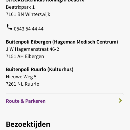
Beatrixpark 1
7101 BN Winterswijk
phone
0543 54 44 44
Buitenpoli Eibergen (Hageman Medisch Centrum)
J W Hagemanstraat 46-2
7151 AH Eibergen
Buitenpoli Ruurlo (Kulturhus)
Nieuwe Weg 5
7261 NL Ruurlo
Route & Parkeren
Bezoektijden