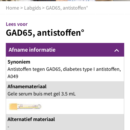
Home
>
Labgids
> GAD65, antistoffen°
Lees voor
GAD65, antistoffen°
Afname informatie
keyboard_arrow_up
Synoniem
Antistoffen tegen GAD65, diabetes type I antistoffen,
A049
Afnamemateriaal
Gele serum buis met gel 3.5 mL
Alternatief materiaal
-