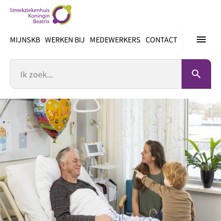
Ga
direct
naar
menu
MIJNSKB
WERKEN BIJ
MEDEWERKERS
CONTACT
inhoud
Zoek
search