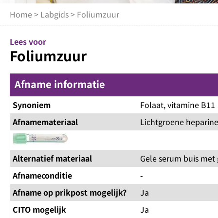
Home
>
Labgids
> Foliumzuur
Lees voor
Foliumzuur
Afname informatie
Synoniem
Folaat, vitamine B11
Afnamemateriaal
Lichtgroene heparine
Alternatief materiaal
Gele serum buis met 
Afnameconditie
-
Afname op prikpost mogelijk?
Ja
CITO mogelijk
Ja