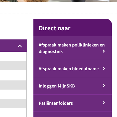
Direct naar
Afspraak maken poliklinieken en
keyboard_arrow_up
diagnostiek
Afspraak maken bloedafname
Inloggen MijnSKB
Patiëntenfolders