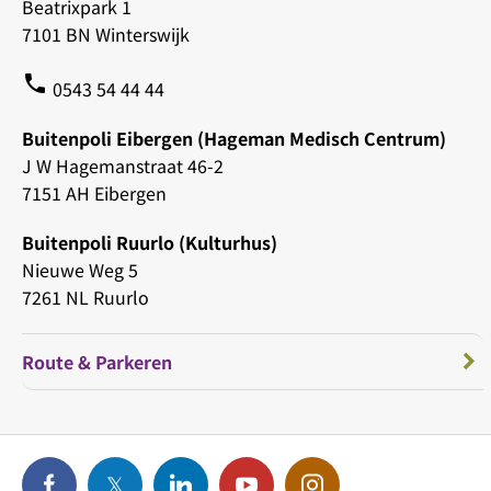
Beatrixpark 1
7101 BN Winterswijk
phone
0543 54 44 44
Buitenpoli Eibergen (Hageman Medisch Centrum)
J W Hagemanstraat 46-2
7151 AH Eibergen
Buitenpoli Ruurlo (Kulturhus)
Nieuwe Weg 5
7261 NL Ruurlo
Route & Parkeren