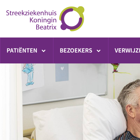
Ga
direct
naar
inhoud
PATIËNTEN
BEZOEKERS
VERWIJZ