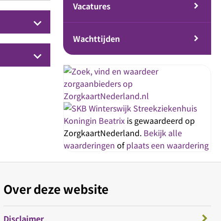
Vacatures
keyboard_arrow_down
Wachttijden
keyboard_arrow_down
Streekziekenhuis
Koningin Beatrix
is gewaardeerd op
ZorgkaartNederland.
Bekijk alle
waarderingen
of
plaats een waardering
Over deze website
Disclaimer