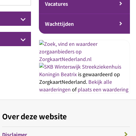
Vacatures
keyboard_arrow_down
Wachttijden
keyboard_arrow_down
Streekziekenhuis
Koningin Beatrix
is gewaardeerd op
ZorgkaartNederland.
Bekijk alle
waarderingen
of
plaats een waardering
Over deze website
Disclaimer