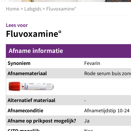
Home
>
Labgids
> Fluvoxamine°
Lees voor
Fluvoxamine°
Afname informatie
Synoniem
Fevarin
Afnamemateriaal
Rode serum buis zon
Alternatief materiaal
-
Afnameconditie
Afnametijdstip 10-24 
Afname op prikpost mogelijk?
Ja
CITO mogelijk
Nee