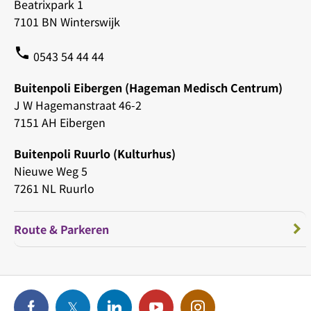
Beatrixpark 1
7101 BN Winterswijk
phone
0543 54 44 44
Buitenpoli Eibergen (Hageman Medisch Centrum)
J W Hagemanstraat 46-2
7151 AH Eibergen
Buitenpoli Ruurlo (Kulturhus)
Nieuwe Weg 5
7261 NL Ruurlo
Route & Parkeren