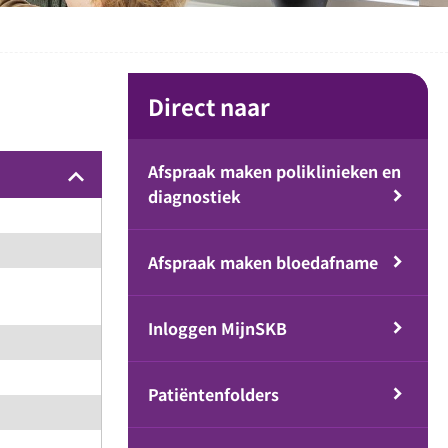
Direct naar
Afspraak maken poliklinieken en
keyboard_arrow_up
diagnostiek
Afspraak maken bloedafname
Inloggen MijnSKB
Patiëntenfolders