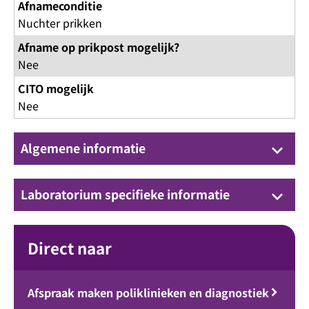
Afnameconditie
Nuchter prikken
Afname op prikpost mogelijk?
Nee
CITO mogelijk
Nee
Algemene informatie
keyboard_arrow_down
Laboratorium specifieke informatie
keyboard_arrow_down
Direct naar
Afspraak maken poliklinieken en diagnostiek