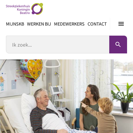
Ga
direct
naar
menu
MIJNSKB
WERKEN BIJ
MEDEWERKERS
CONTACT
inhoud
Zoek
search