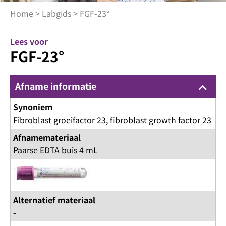
Home
>
Labgids
> FGF-23°
Lees voor
FGF-23°
Afname informatie
keyboard_arrow_up
Synoniem
Fibroblast groeifactor 23, fibroblast growth factor 23
Afnamemateriaal
Paarse EDTA buis 4 mL
Alternatief materiaal
-