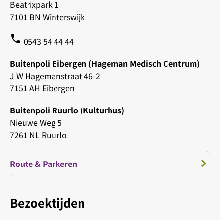
Beatrixpark 1
7101 BN Winterswijk
phone
0543 54 44 44
Buitenpoli Eibergen (Hageman Medisch Centrum)
J W Hagemanstraat 46-2
7151 AH Eibergen
Buitenpoli Ruurlo (Kulturhus)
Nieuwe Weg 5
7261 NL Ruurlo
Route & Parkeren
Bezoektijden