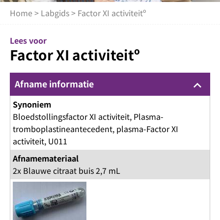
Home
>
Labgids
> Factor XI activiteitº
Lees voor
Factor XI activiteitº
Afname informatie
keyboard_arrow_up
Synoniem
Bloedstollingsfactor XI activiteit, Plasma-
tromboplastineantecedent, plasma-Factor XI
activiteit, U011
Afnamemateriaal
2x Blauwe citraat buis 2,7 mL