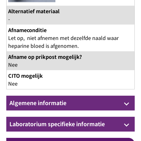
Alternatief materiaal
-
Afnameconditie
Let op, niet afnemen met dezelfde naald waar
heparine bloed is afgenomen.
Afname op prikpost mogelijk?
Nee
CITO mogelijk
Nee
Algemene informatie
keyboard_arrow_down
Laboratorium specifieke informatie
keyboard_arrow_down