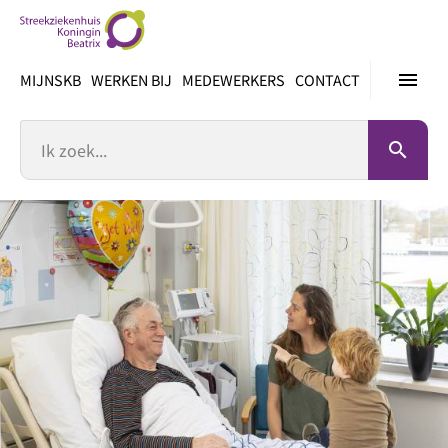
Ga
direct
naar
menu
MIJNSKB
WERKEN BIJ
MEDEWERKERS
CONTACT
inhoud
Zoek
search