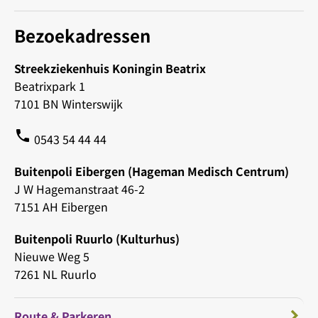
Bezoekadressen
Streekziekenhuis Koningin Beatrix
Beatrixpark 1
7101 BN Winterswijk
phone
0543 54 44 44
Buitenpoli Eibergen (Hageman Medisch Centrum)
J W Hagemanstraat 46-2
7151 AH Eibergen
Buitenpoli Ruurlo (Kulturhus)
Nieuwe Weg 5
7261 NL Ruurlo
Route & Parkeren