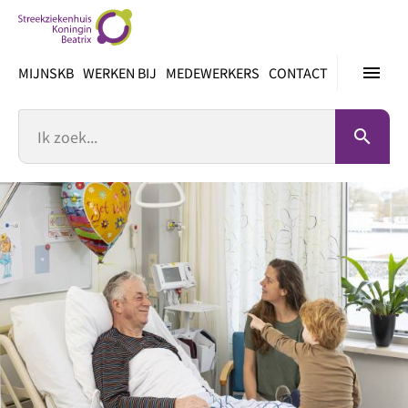
Ga
direct
naar
menu
MIJNSKB
WERKEN BIJ
MEDEWERKERS
CONTACT
inhoud
Zoek
search