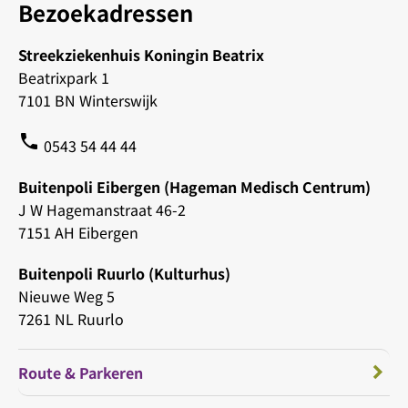
Bezoekadressen
Streekziekenhuis Koningin Beatrix
Beatrixpark 1
7101 BN Winterswijk
phone
0543 54 44 44
Buitenpoli Eibergen (Hageman Medisch Centrum)
J W Hagemanstraat 46-2
7151 AH Eibergen
Buitenpoli Ruurlo (Kulturhus)
Nieuwe Weg 5
7261 NL Ruurlo
Route & Parkeren