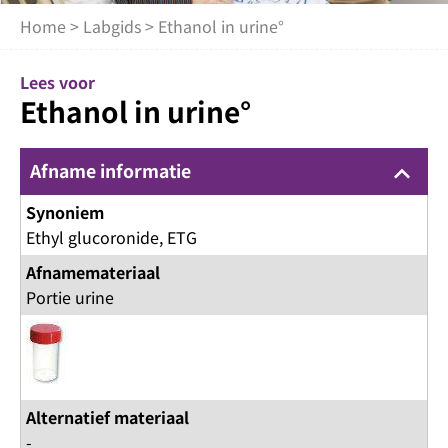
Home
>
Labgids
> Ethanol in urine°
Lees voor
Ethanol in urine°
Afname informatie
keyboard_arrow_up
Synoniem
Ethyl glucoronide, ETG
Afnamemateriaal
Portie urine
Alternatief materiaal
-