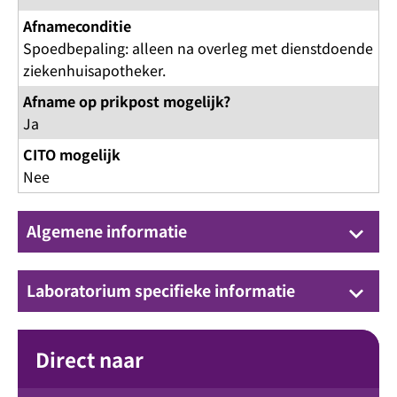
Afnameconditie
Spoedbepaling: alleen na overleg met dienstdoende
ziekenhuisapotheker.
Afname op prikpost mogelijk?
Ja
CITO mogelijk
Nee
Algemene informatie
keyboard_arrow_down
Laboratorium specifieke informatie
keyboard_arrow_down
Direct naar