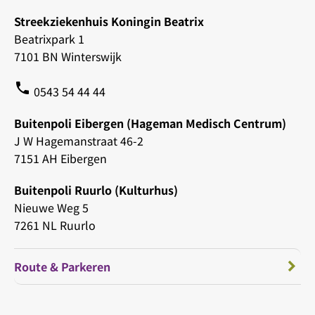
Streekziekenhuis Koningin Beatrix
Beatrixpark 1
7101 BN Winterswijk
phone
0543 54 44 44
Buitenpoli Eibergen (Hageman Medisch Centrum)
J W Hagemanstraat 46-2
7151 AH Eibergen
Buitenpoli Ruurlo (Kulturhus)
Nieuwe Weg 5
7261 NL Ruurlo
Route & Parkeren