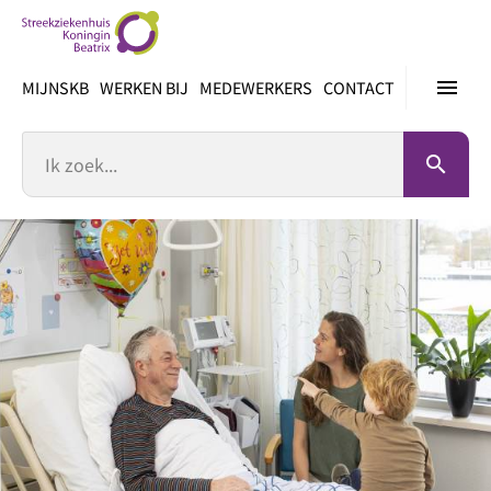
Ga
direct
naar
menu
MIJNSKB
WERKEN BIJ
MEDEWERKERS
CONTACT
inhoud
Zoek
search