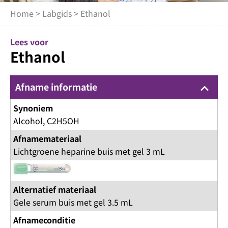
Home
>
Labgids
> Ethanol
Lees voor
Ethanol
Afname informatie
keyboard_arrow_up
Synoniem
Alcohol, C2H5OH
Afnamemateriaal
Lichtgroene heparine buis met gel 3 mL
Alternatief materiaal
Gele serum buis met gel 3.5 mL
Afnameconditie