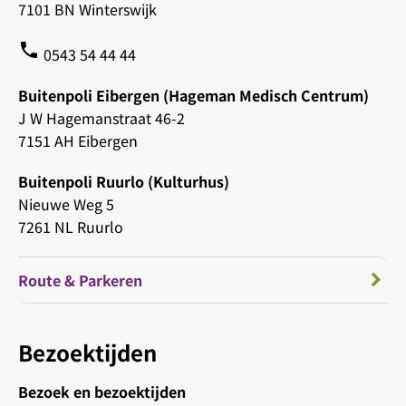
7101 BN Winterswijk
phone
0543 54 44 44
Buitenpoli Eibergen (Hageman Medisch Centrum)
J W Hagemanstraat 46-2
7151 AH Eibergen
Buitenpoli Ruurlo (Kulturhus)
Nieuwe Weg 5
7261 NL Ruurlo
Route & Parkeren
Bezoektijden
Bezoek en bezoektijden