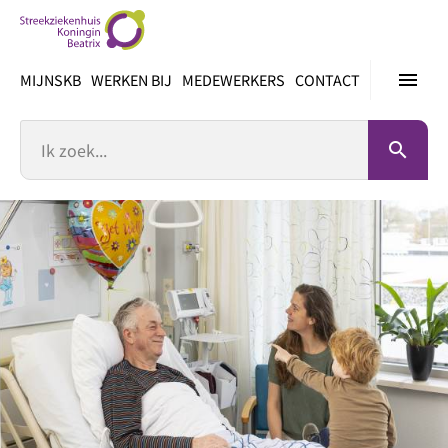
Ga
direct
naar
menu
MIJNSKB
WERKEN BIJ
MEDEWERKERS
CONTACT
inhoud
Zoek
search