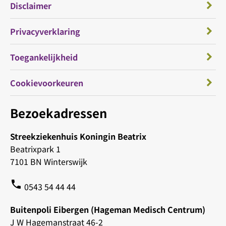
Disclaimer
Privacyverklaring
Toegankelijkheid
Cookievoorkeuren
Bezoekadressen
Streekziekenhuis Koningin Beatrix
Beatrixpark 1
7101 BN Winterswijk
phone
0543 54 44 44
Buitenpoli Eibergen (Hageman Medisch Centrum)
J W Hagemanstraat 46-2