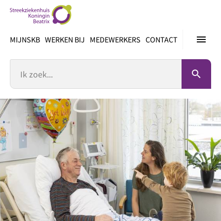
Ga
direct
naar
menu
MIJNSKB
WERKEN BIJ
MEDEWERKERS
CONTACT
inhoud
Zoek
search