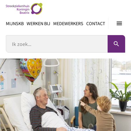
Ga
direct
naar
menu
MIJNSKB
WERKEN BIJ
MEDEWERKERS
CONTACT
inhoud
Zoek
search