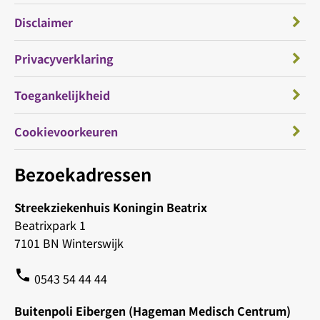
Disclaimer
Privacyverklaring
Toegankelijkheid
Cookievoorkeuren
Bezoekadressen
Streekziekenhuis Koningin Beatrix
Beatrixpark 1
7101 BN Winterswijk
phone
0543 54 44 44
Buitenpoli Eibergen (Hageman Medisch Centrum)