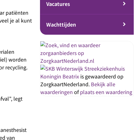
Vacatures
ar patiënten
eel je al kunt
Wachttijden
rialen
tiel) worden
r recycling.
Streekziekenhuis
Koningin Beatrix
is gewaardeerd op
ZorgkaartNederland.
Bekijk alle
waarderingen
of
plaats een waardering
val”, legt
anesthesist
ied van