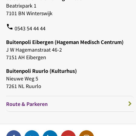
Beatrixpark 1
7101 BN Winterswijk
phone
0543 54 44 44
Buitenpoli Eibergen (Hageman Medisch Centrum)
J W Hagemanstraat 46-2
7151 AH Eibergen
Buitenpoli Ruurlo (Kulturhus)
Nieuwe Weg 5
7261 NL Ruurlo
Route & Parkeren