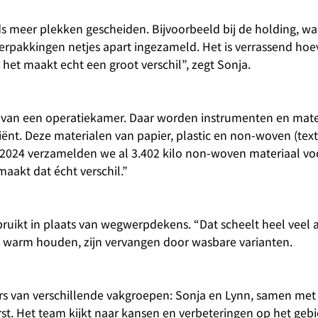
 meer plekken gescheiden. Bijvoorbeeld bij de holding, wa
erpakkingen netjes apart ingezameld. Het is verrassend hoev
r het maakt echt een groot verschil”, zegt Sonja.
e van een operatiekamer. Daar worden instrumenten en mate
iënt. Deze materialen van papier, plastic en non-woven (tex
r 2024 verzamelden we al 3.402 kilo non-woven materiaal voo
maakt dat écht verschil.”
uikt in plaats van wegwerpdekens. “Dat scheelt heel veel af
OK warm houden, zijn vervangen door wasbare varianten.
s van verschillende vakgroepen: Sonja en Lynn, samen met 
. Het team kijkt naar kansen en verbeteringen op het geb