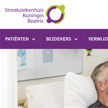
Ga
direct
naar
inhoud
PATIËNTEN
BEZOEKERS
VERWIJZ