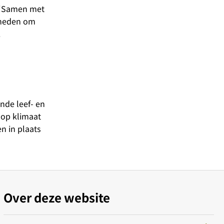
 “Samen met
kheden om
.
nde leef- en
 op klimaat
n in plaats
Over deze website