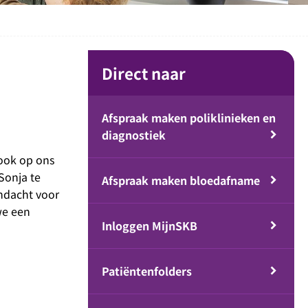
Direct naar
Afspraak maken poliklinieken en
diagnostiek
 ook op ons
Sonja te
Afspraak maken bloedafname
andacht voor
we een
Inloggen MijnSKB
Patiëntenfolders