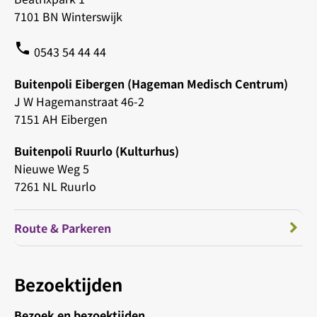
7101 BN Winterswijk
phone
0543 54 44 44
Buitenpoli Eibergen (Hageman Medisch Centrum)
J W Hagemanstraat 46-2
7151 AH Eibergen
Buitenpoli Ruurlo (Kulturhus)
Nieuwe Weg 5
7261 NL Ruurlo
Route & Parkeren
Bezoektijden
Bezoek en bezoektijden