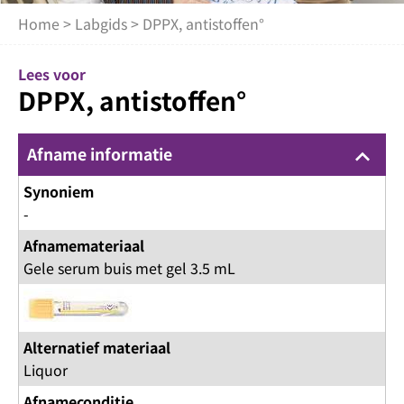
Home
>
Labgids
> DPPX, antistoffen°
Lees voor
DPPX, antistoffen°
Afname informatie
keyboard_arrow_up
Synoniem
-
Afnamemateriaal
Gele serum buis met gel 3.5 mL
Alternatief materiaal
Liquor
Afnameconditie