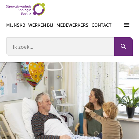
Ga
direct
naar
menu
MIJNSKB
WERKEN BIJ
MEDEWERKERS
CONTACT
inhoud
Zoek
search