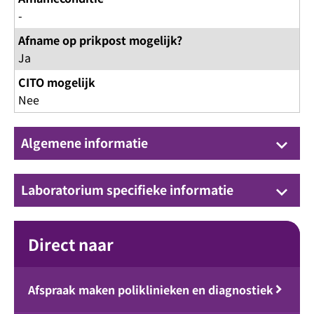
-
Afname op prikpost mogelijk?
Ja
CITO mogelijk
Nee
Algemene informatie
keyboard_arrow_down
Laboratorium specifieke informatie
keyboard_arrow_down
Direct naar
Afspraak maken poliklinieken en diagnostiek