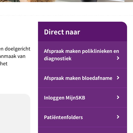
Direct naar
en doelgericht
Afspraak maken poliklinieken en
 aanmaak van
diagnostiek
 het
Afspraak maken bloedafname
Inloggen MijnSKB
Patiëntenfolders