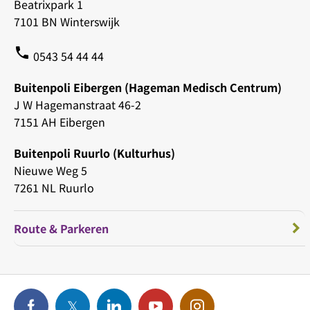
Beatrixpark 1
7101 BN Winterswijk
phone
0543 54 44 44
Buitenpoli Eibergen (Hageman Medisch Centrum)
J W Hagemanstraat 46-2
7151 AH Eibergen
Buitenpoli Ruurlo (Kulturhus)
Nieuwe Weg 5
7261 NL Ruurlo
Route & Parkeren