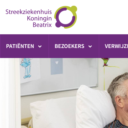
Ga
direct
naar
inhoud
PATIËNTEN
BEZOEKERS
VERWIJZ