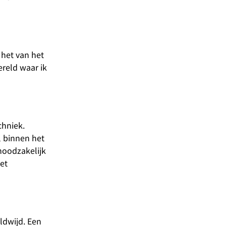
 het van het
ereld waar ik
chniek.
l binnen het
noodzakelijk
et
ldwijd. Een