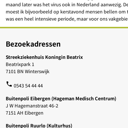
maand later was het virus ook in Nederland aanwezig. D
moest ik bijvoorbeeld op kerstavond mensen bellen om te 
was een heel intensieve periode, maar voor ons vakgebi
Bezoekadressen
Streekziekenhuis Koningin Beatrix
Beatrixpark 1
7101 BN Winterswijk
phone
0543 54 44 44
Buitenpoli Eibergen (Hageman Medisch Centrum)
J W Hagemanstraat 46-2
7151 AH Eibergen
Buitenpoli Ruurlo (Kulturhus)