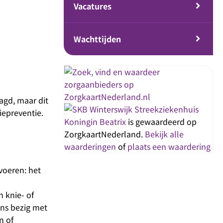
Vacatures
Wachttijden
agd, maar dit
Streekziekenhuis
iepreventie.
Koningin Beatrix
is gewaardeerd op
ZorgkaartNederland.
Bekijk alle
waarderingen
of
plaats een waardering
voeren: het
n knie- of
ons bezig met
n of