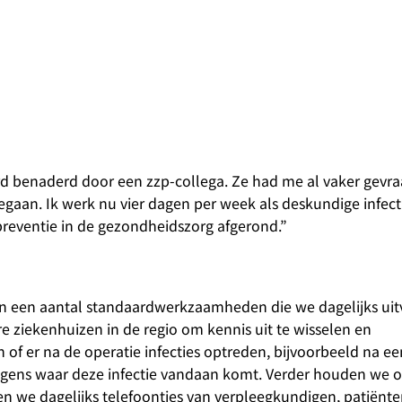
rd benaderd door een zzp-collega. Ze had me al vaker gevra
gegaan. Ik werk nu vier dagen per week als deskundige infect
preventie in de gezondheidszorg afgerond.”
 zijn een aantal standaardwerkzaamheden die we dagelijks uit
e ziekenhuizen in de regio om kennis uit te wisselen en
 of er na de operatie infecties optreden, bijvoorbeeld na ee
olgens waar deze infectie vandaan komt. Verder houden we 
jgen we dagelijks telefoontjes van verpleegkundigen, patiënte