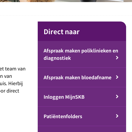
Direct naar
Afspraak maken poliklinieken en
diagnostiek
Het team van
en van
Afspraak maken bloedafname
s. Hierbij
or direct
Inloggen MijnSKB
Patiëntenfolders