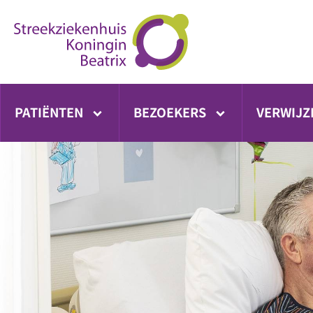
Ga
direct
naar
inhoud
PATIËNTEN
BEZOEKERS
VERWIJZ