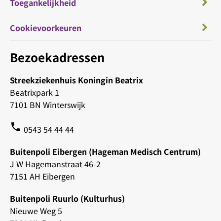
Toegankelijkheid
Cookievoorkeuren
Bezoekadressen
Streekziekenhuis Koningin Beatrix
Beatrixpark 1
7101 BN Winterswijk
phone
0543 54 44 44
Buitenpoli Eibergen (Hageman Medisch Centrum)
J W Hagemanstraat 46-2
7151 AH Eibergen
Buitenpoli Ruurlo (Kulturhus)
Nieuwe Weg 5