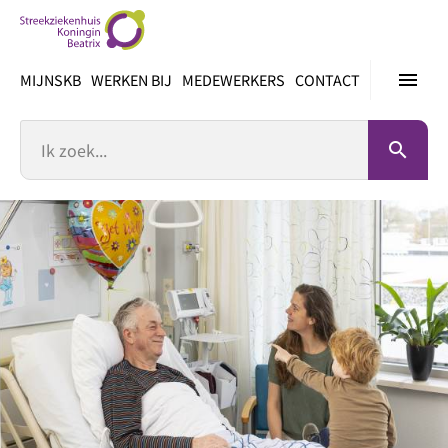
Ga
direct
naar
menu
MIJNSKB
WERKEN BIJ
MEDEWERKERS
CONTACT
inhoud
Zoek
search