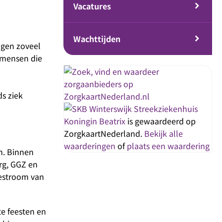
Vacatures
Wachttijden
ngen zoveel
 mensen die
ds ziek
Streekziekenhuis
Koningin Beatrix
is gewaardeerd op
ZorgkaartNederland.
Bekijk alle
waarderingen
of
plaats een waardering
n. Binnen
rg, GGZ en
oestroom van
te feesten en