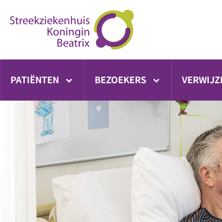
Ga
direct
naar
inhoud
PATIËNTEN
BEZOEKERS
VERWIJZ