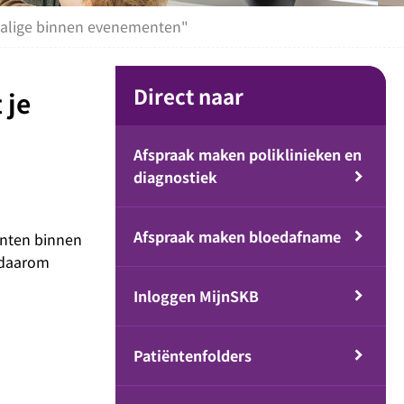
chalige binnen evenementen"
Direct naar
 je
Afspraak maken poliklinieken en
diagnostiek
Afspraak maken bloedafname
ënten binnen
n daarom
Inloggen MijnSKB
Patiëntenfolders