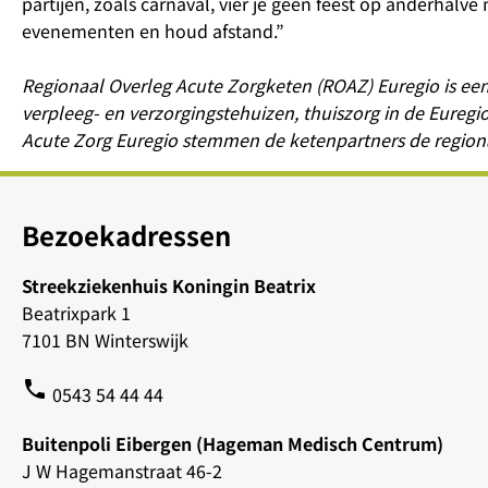
partijen, zoals carnaval, vier je geen feest op anderhalv
evenementen en houd afstand.”
Regionaal Overleg Acute Zorgketen (ROAZ) Euregio is ee
verpleeg- en verzorgingstehuizen, thuiszorg in de Eureg
Acute Zorg Euregio stemmen de ketenpartners de regional
Bezoekadressen
Streekziekenhuis Koningin Beatrix
Beatrixpark 1
7101 BN Winterswijk
phone
0543 54 44 44
Buitenpoli Eibergen (Hageman Medisch Centrum)
J W Hagemanstraat 46-2