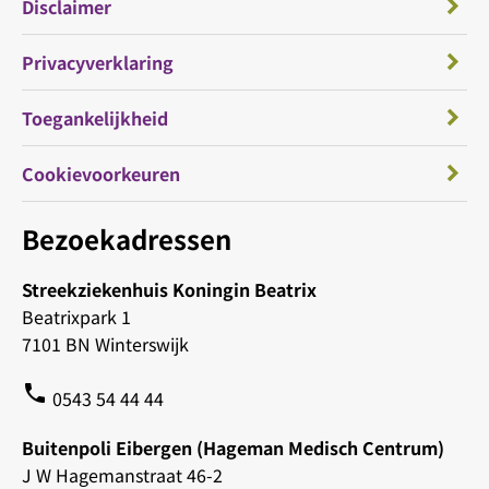
Disclaimer
Privacyverklaring
Toegankelijkheid
Cookievoorkeuren
Bezoekadressen
Streekziekenhuis Koningin Beatrix
Beatrixpark 1
7101 BN Winterswijk
phone
0543 54 44 44
Buitenpoli Eibergen (Hageman Medisch Centrum)
J W Hagemanstraat 46-2