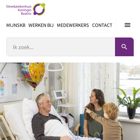
Ga
direct
naar
menu
MIJNSKB
WERKEN BIJ
MEDEWERKERS
CONTACT
inhoud
Zoek
search