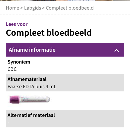
Home
>
Labgids
> Compleet bloedbeeld
Lees voor
Compleet bloedbeeld
Afname informatie
keyboard_arrow_up
Synoniem
CBC
Afnamemateriaal
Paarse EDTA buis 4 mL
Alternatief materiaal
-