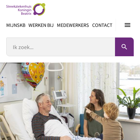
Ga
direct
naar
menu
MIJNSKB
WERKEN BIJ
MEDEWERKERS
CONTACT
inhoud
Zoek
search