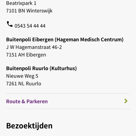
Beatrixpark 1
7101 BN Winterswijk
phone
0543 54 44 44
Buitenpoli Eibergen (Hageman Medisch Centrum)
J W Hagemanstraat 46-2
7151 AH Eibergen
Buitenpoli Ruurlo (Kulturhus)
Nieuwe Weg 5
7261 NL Ruurlo
Route & Parkeren
Bezoektijden