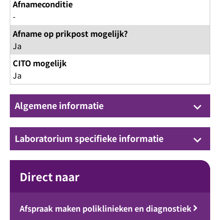
Afnameconditie
-
Afname op prikpost mogelijk?
Ja
CITO mogelijk
Ja
Algemene informatie
keyboard_arrow_down
Laboratorium specifieke informatie
keyboard_arrow_down
Direct naar
Afspraak maken poliklinieken en diagnostiek