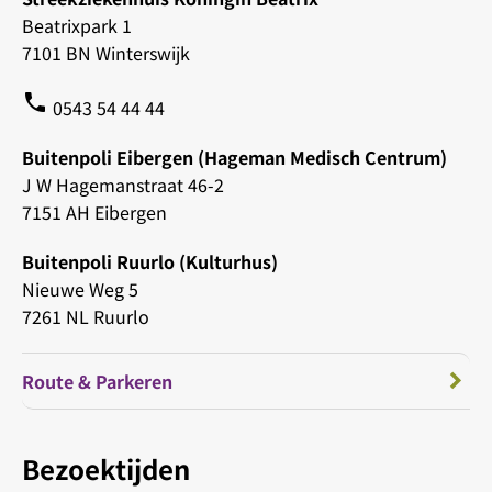
Beatrixpark 1
7101 BN Winterswijk
phone
0543 54 44 44
Buitenpoli Eibergen (Hageman Medisch Centrum)
J W Hagemanstraat 46-2
7151 AH Eibergen
Buitenpoli Ruurlo (Kulturhus)
Nieuwe Weg 5
7261 NL Ruurlo
Route & Parkeren
Bezoektijden