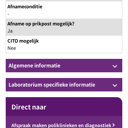
Afnameconditie
-
Afname op prikpost mogelijk?
Ja
CITO mogelijk
Nee
Algemene informatie
keyboard_arrow_down
Laboratorium specifieke informatie
keyboard_arrow_down
Direct naar
Afspraak maken poliklinieken en diagnostiek