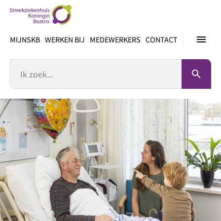
Ga
direct
naar
menu
MIJNSKB
WERKEN BIJ
MEDEWERKERS
CONTACT
inhoud
Zoek
search