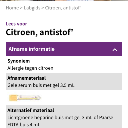
Home
>
Labgids
> Citroen, antistof°
Lees voor
Citroen, antistof°
Afname informatie
keyboard_arrow_up
Synoniem
Allergie tegen citroen
Afnamemateriaal
Gele serum buis met gel 3.5 mL
Alternatief materiaal
Lichtgroene heparine buis met gel 3 mL of Paarse
EDTA buis 4 mL