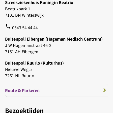
Streekziekenhuis Koningin Beatrix
Beatrixpark 1
7101 BN Winterswijk
phone
0543 54 44 44
Buitenpoli Eibergen (Hageman Medisch Centrum)
J W Hagemanstraat 46-2
7151 AH Eibergen
Buitenpoli Ruurlo (Kulturhus)
Nieuwe Weg 5
7261 NL Ruurlo
Route & Parkeren
Bezoektijden