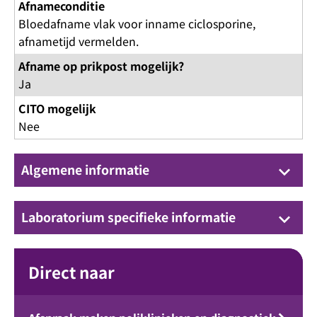
Afnameconditie
Bloedafname vlak voor inname ciclosporine,
afnametijd vermelden.
Afname op prikpost mogelijk?
Ja
CITO mogelijk
Nee
Algemene informatie
keyboard_arrow_down
Laboratorium specifieke informatie
keyboard_arrow_down
Direct naar