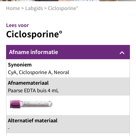
Home
>
Labgids
> Ciclosporine°
Lees voor
Ciclosporine°
Afname informatie
keyboard_arrow_up
Synoniem
CyA, Ciclosporine A, Neoral
Afnamemateriaal
Paarse EDTA buis 4 mL
Alternatief materiaal
-