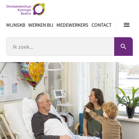
Ga
direct
naar
menu
MIJNSKB
WERKEN BIJ
MEDEWERKERS
CONTACT
inhoud
Zoek
search