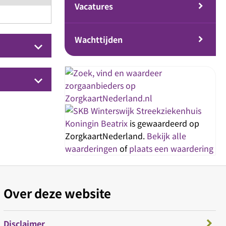
Vacatures
Wachttijden
keyboard_arrow_down
keyboard_arrow_down
Streekziekenhuis
Koningin Beatrix
is gewaardeerd op
ZorgkaartNederland.
Bekijk alle
waarderingen
of
plaats een waardering
Over deze website
Disclaimer