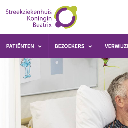
Ga
direct
naar
inhoud
PATIËNTEN
BEZOEKERS
VERWIJZ