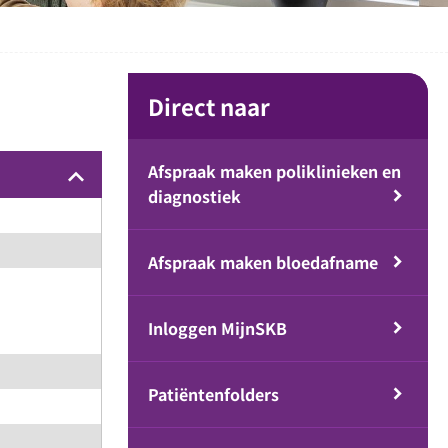
Direct naar
Afspraak maken poliklinieken en
keyboard_arrow_up
diagnostiek
Afspraak maken bloedafname
Inloggen MijnSKB
Patiëntenfolders