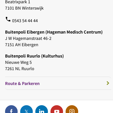
Beatrixpark 1
7101 BN Winterswijk
phone
0543 54 44 44
Buitenpoli Eibergen (Hageman Medisch Centrum)
J W Hagemanstraat 46-2
7151 AH Eibergen
Buitenpoli Ruurlo (Kulturhus)
Nieuwe Weg 5
7261 NL Ruurlo
Route & Parkeren