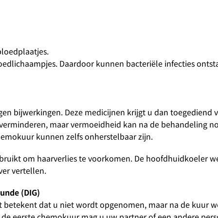
loedplaatjes.
edlichaampjes. Daardoor kunnen bacteriële infecties ontst
gen bijwerkingen. Deze medicijnen krijgt u dan toegediend
 verminderen, maar vermoeidheid kan na de behandeling no
mokuur kunnen zelfs onherstelbaar zijn.
ruikt om haarverlies te voorkomen. De hoofdhuidkoeler wer
er vertellen.
unde (DIG)
 betekent dat u niet wordt opgenomen, maar na de kuur we
ns de eerste chemokuur mag u uw partner of een andere per