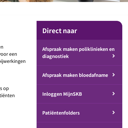
Direct naar
en
Afspraak maken poliklinieken en
voor een
diagnostiek
bijwerkingen
Afspraak maken bloedafname
s op
Inloggen MijnSKB
tiënten
Patiëntenfolders