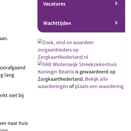
Vacatures
Wachttijden
aan.
Streekziekenhuis
 voorafgaand
Koningin Beatrix
is gewaardeerd op
g lang
ZorgkaartNederland.
Bekijk alle
waarderingen
of
plaats een waardering
kt niet bij
er naar huis
soon