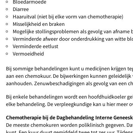
Bloedarmoede
Diarree
Haaruitval (niet bij elke vorm van chemotherapie)
Misselijkheid en braken
Mogelijke stollingsproblemen als gevolg van afname b
Verminderde afweer door onderdrukking van witte blo
Verminderde eetlust
Vermoeidheid
Bij sommige behandelingen kunt u medicijnen krijgen te
aan een chemokuur. De bijwerkingen kunnen geleidelijk
aanhouden. Zenuwbeschadigingen als gevolg van een che
Bij enkele behandelingen wordt een hoofdhuidkoeler geb
elke behandeling. De verpleegkundige kan u hier meer ov
Chemotherapie bij de Dagbehandeling Interne Geneesk
De meeste chemokuren worden poliklinisch gegeven. Dat
kunt. Een kuur duurt gemiddeld twee tot zes uur. Tijde