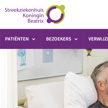
Ga
direct
naar
inhoud
PATIËNTEN
BEZOEKERS
VERWIJZ