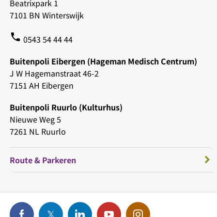
Beatrixpark 1
7101 BN Winterswijk
phone
0543 54 44 44
Buitenpoli Eibergen (Hageman Medisch Centrum)
J W Hagemanstraat 46-2
7151 AH Eibergen
Buitenpoli Ruurlo (Kulturhus)
Nieuwe Weg 5
7261 NL Ruurlo
Route & Parkeren