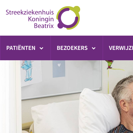
Ga
direct
naar
inhoud
PATIËNTEN
BEZOEKERS
VERWIJZ