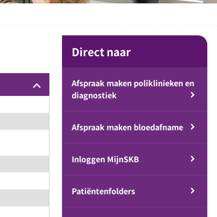
Direct naar
Afspraak maken poliklinieken en
keyboard_arrow_up
diagnostiek
Afspraak maken bloedafname
Inloggen MijnSKB
Patiëntenfolders