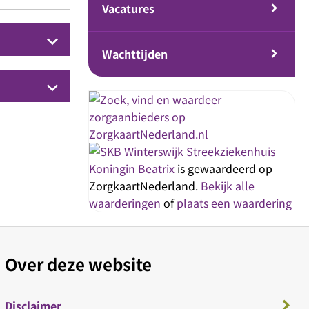
Vacatures
keyboard_arrow_down
Wachttijden
keyboard_arrow_down
Streekziekenhuis
Koningin Beatrix
is gewaardeerd op
ZorgkaartNederland.
Bekijk alle
waarderingen
of
plaats een waardering
Over deze website
Disclaimer