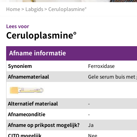
Home
>
Labgids
> Ceruloplasmine°
Lees voor
Ceruloplasmine°
Afname informatie
Synoniem
Ferroxidase
Afnamemateriaal
Gele serum buis met 
Alternatief materiaal
-
Afnameconditie
-
Afname op prikpost mogelijk?
Ja
CITO mogelijk
Nee