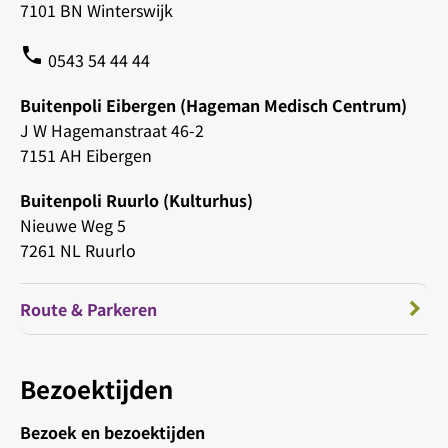
7101 BN Winterswijk
phone
0543 54 44 44
Buitenpoli Eibergen (Hageman Medisch Centrum)
J W Hagemanstraat 46-2
7151 AH Eibergen
Buitenpoli Ruurlo (Kulturhus)
Nieuwe Weg 5
7261 NL Ruurlo
Route & Parkeren
Bezoektijden
Bezoek en bezoektijden