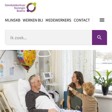
Ga
direct
naar
menu
MIJNSKB
WERKEN BIJ
MEDEWERKERS
CONTACT
inhoud
Zoek
search