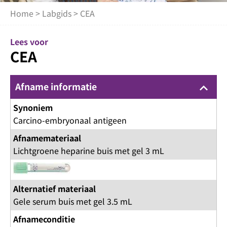
Home
>
Labgids
> CEA
Lees voor
CEA
Afname informatie
keyboard_arrow_up
Synoniem
Carcino-embryonaal antigeen
Afnamemateriaal
Lichtgroene heparine buis met gel 3 mL
Alternatief materiaal
Gele serum buis met gel 3.5 mL
Afnameconditie