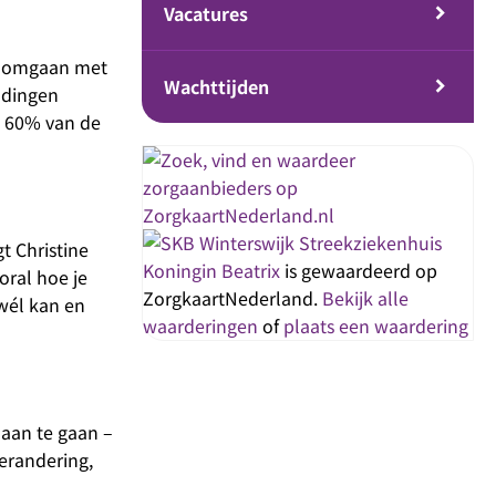
Vacatures
n, omgaan met
Wachttijden
e dingen
at 60% van de
Streekziekenhuis
t Christine
Koningin Beatrix
is gewaardeerd op
oral hoe je
ZorgkaartNederland.
Bekijk alle
 wél kan en
waarderingen
of
plaats een waardering
 aan te gaan –
verandering,