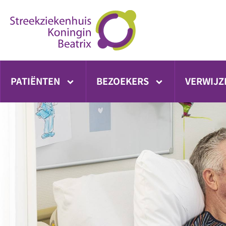
Ga
direct
naar
inhoud
PATIËNTEN
BEZOEKERS
VERWIJZ