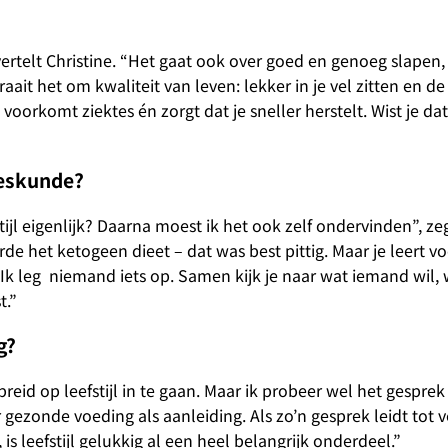
 vertelt Christine. “Het gaat ook over goed en genoeg slape
raait het om kwaliteit van leven: lekker in je vel zitten en d
l voorkomt ziektes én zorgt dat je sneller herstelt. Wist je d
neeskunde?
jl eigenlijk? Daarna moest ik het ook zelf ondervinden”, zeg
e het ketogeen dieet – dat was best pittig. Maar je leert vo
 Ik leg niemand iets op. Samen kijk je naar wat iemand wil,
t.”
g?
breid op leefstijl in te gaan. Maar ik probeer wel het gesprek
 gezonde voeding als aanleiding. Als zo’n gesprek leidt tot 
 is leefstijl gelukkig al een heel belangrijk onderdeel.”