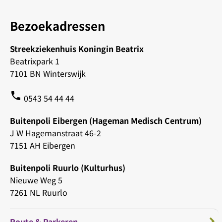
Bezoekadressen
Streekziekenhuis Koningin Beatrix
Beatrixpark 1
7101 BN Winterswijk
phone
0543 54 44 44
Buitenpoli Eibergen (Hageman Medisch Centrum)
J W Hagemanstraat 46-2
7151 AH Eibergen
Buitenpoli Ruurlo (Kulturhus)
Nieuwe Weg 5
7261 NL Ruurlo
Route & Parkeren