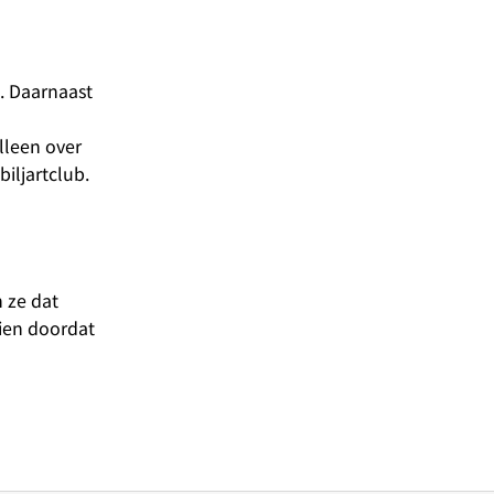
n. Daarnaast
lleen over
iljartclub.
 ze dat
eien doordat