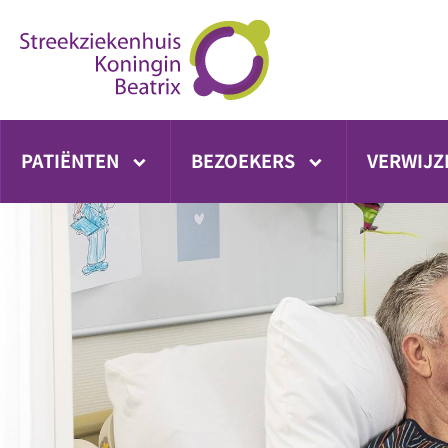
Ga
direct
naar
inhoud
PATIËNTEN
BEZOEKERS
VERWIJZ