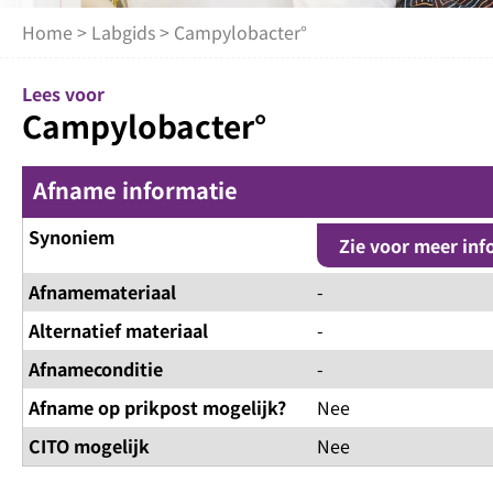
Home
>
Labgids
> Campylobacter°
Lees voor
Campylobacter°
Afname informatie
Synoniem
Zie voor meer inf
Afnamemateriaal
-
Alternatief materiaal
-
Afnameconditie
-
Afname op prikpost mogelijk?
Nee
CITO mogelijk
Nee