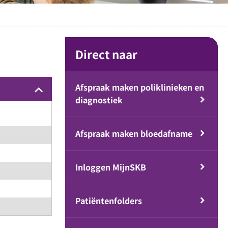
Direct naar
Afspraak maken poliklinieken en
keyboard_arrow_up
diagnostiek
Afspraak maken bloedafname
Inloggen MijnSKB
Patiëntenfolders