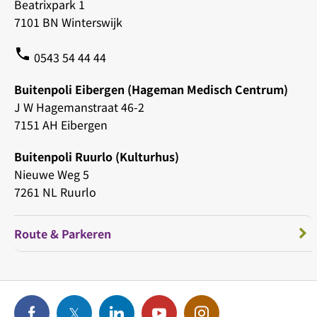
Beatrixpark 1
7101 BN Winterswijk
phone
0543 54 44 44
Buitenpoli Eibergen (Hageman Medisch Centrum)
J W Hagemanstraat 46-2
7151 AH Eibergen
Buitenpoli Ruurlo (Kulturhus)
Nieuwe Weg 5
7261 NL Ruurlo
Route & Parkeren