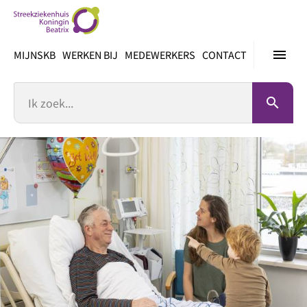
Ga
direct
naar
menu
MIJNSKB
WERKEN BIJ
MEDEWERKERS
CONTACT
inhoud
Zoek
search