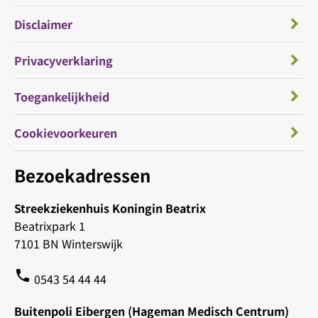
Disclaimer
Privacyverklaring
Toegankelijkheid
Cookievoorkeuren
Bezoekadressen
Streekziekenhuis Koningin Beatrix
Beatrixpark 1
7101 BN Winterswijk
phone
0543 54 44 44
Buitenpoli Eibergen (Hageman Medisch Centrum)