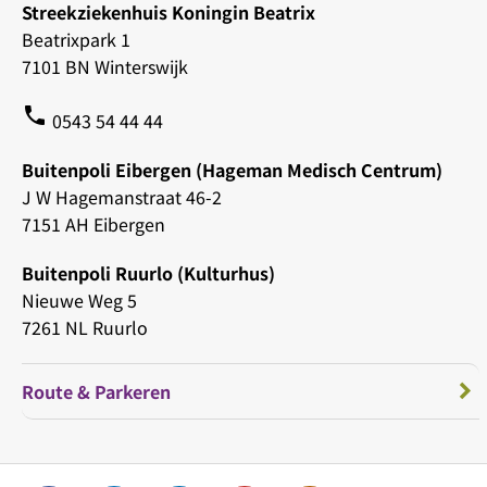
Streekziekenhuis Koningin Beatrix
Beatrixpark 1
7101 BN Winterswijk
phone
0543 54 44 44
Buitenpoli Eibergen (Hageman Medisch Centrum)
J W Hagemanstraat 46-2
7151 AH Eibergen
Buitenpoli Ruurlo (Kulturhus)
Nieuwe Weg 5
7261 NL Ruurlo
Route & Parkeren