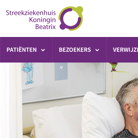
Ga
direct
naar
inhoud
PATIËNTEN
BEZOEKERS
VERWIJZ