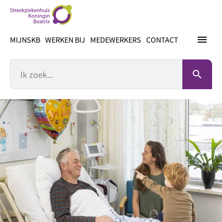
Ga
direct
naar
menu
MIJNSKB
WERKEN BIJ
MEDEWERKERS
CONTACT
inhoud
Zoek
search