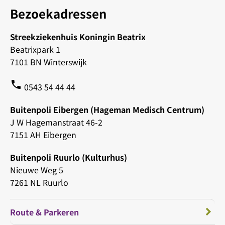
Bezoekadressen
Streekziekenhuis Koningin Beatrix
Beatrixpark 1
7101 BN Winterswijk
phone
0543 54 44 44
Buitenpoli Eibergen (Hageman Medisch Centrum)
J W Hagemanstraat 46-2
7151 AH Eibergen
Buitenpoli Ruurlo (Kulturhus)
Nieuwe Weg 5
7261 NL Ruurlo
Route & Parkeren