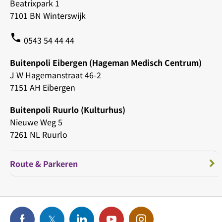
Beatrixpark 1
7101 BN Winterswijk
phone
0543 54 44 44
Buitenpoli Eibergen (Hageman Medisch Centrum)
J W Hagemanstraat 46-2
7151 AH Eibergen
Buitenpoli Ruurlo (Kulturhus)
Nieuwe Weg 5
7261 NL Ruurlo
Route & Parkeren