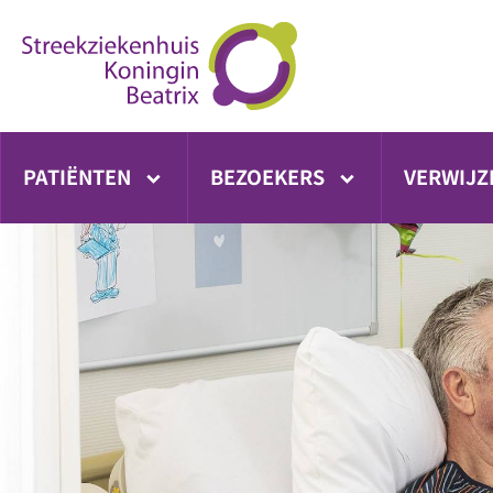
Ga
direct
naar
inhoud
PATIËNTEN
BEZOEKERS
VERWIJZ