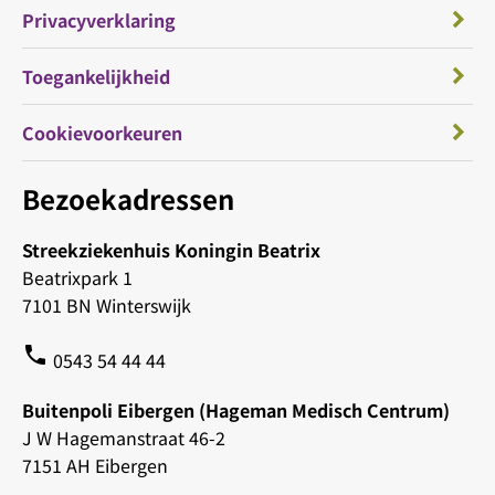
Privacyverklaring
Toegankelijkheid
Cookievoorkeuren
Bezoekadressen
Streekziekenhuis Koningin Beatrix
Beatrixpark 1
7101 BN Winterswijk
phone
0543 54 44 44
Buitenpoli Eibergen (Hageman Medisch Centrum)
J W Hagemanstraat 46-2
7151 AH Eibergen