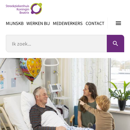
Ga
direct
naar
menu
MIJNSKB
WERKEN BIJ
MEDEWERKERS
CONTACT
inhoud
Zoek
search