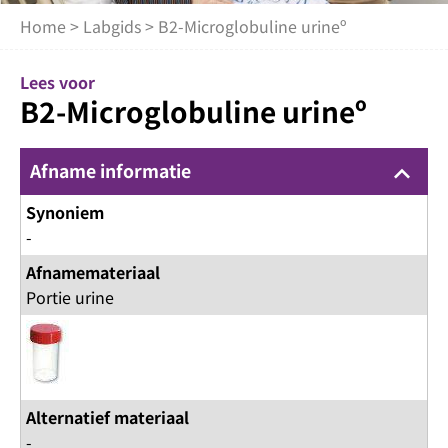
Home
>
Labgids
> B2-Microglobuline urineº
Lees voor
B2-Microglobuline urineº
Afname informatie
keyboard_arrow_up
Synoniem
-
Afnamemateriaal
Portie urine
Alternatief materiaal
-