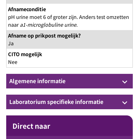
Afnameconditie
pH urine moet 6 of groter zijn. Anders test omzetten
naar
a1-microglobuline urine
.
Afname op prikpost mogelijk?
Ja
CITO mogelijk
Nee
Algemene informatie
keyboard_arrow_down
Laboratorium specifieke informatie
keyboard_arrow_down
Direct naar