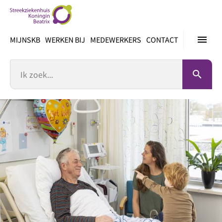
Ga
direct
naar
menu
MIJNSKB
WERKEN BIJ
MEDEWERKERS
CONTACT
inhoud
Zoek
search