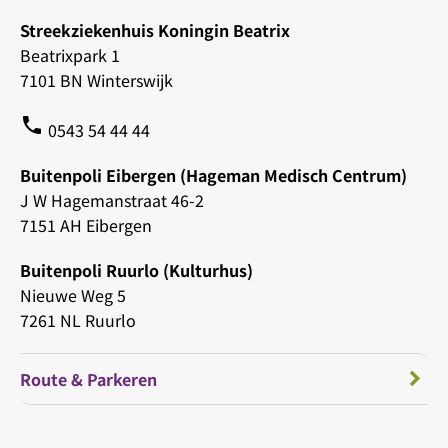
Streekziekenhuis Koningin Beatrix
Beatrixpark 1
7101 BN Winterswijk
phone
0543 54 44 44
Buitenpoli Eibergen (Hageman Medisch Centrum)
J W Hagemanstraat 46-2
7151 AH Eibergen
Buitenpoli Ruurlo (Kulturhus)
Nieuwe Weg 5
7261 NL Ruurlo
Route & Parkeren