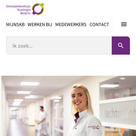
Ga
direct
naar
menu
MIJNSKB
WERKEN BIJ
MEDEWERKERS
CONTACT
inhoud
Zoek
search