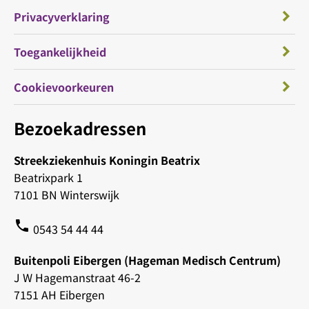
Privacyverklaring
Toegankelijkheid
Cookievoorkeuren
Bezoekadressen
Streekziekenhuis Koningin Beatrix
Beatrixpark 1
7101 BN Winterswijk
phone
0543 54 44 44
Buitenpoli Eibergen (Hageman Medisch Centrum)
J W Hagemanstraat 46-2
7151 AH Eibergen