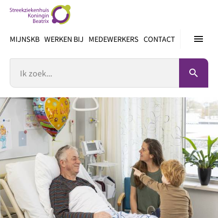
Ga
direct
naar
menu
MIJNSKB
WERKEN BIJ
MEDEWERKERS
CONTACT
inhoud
Zoek
search