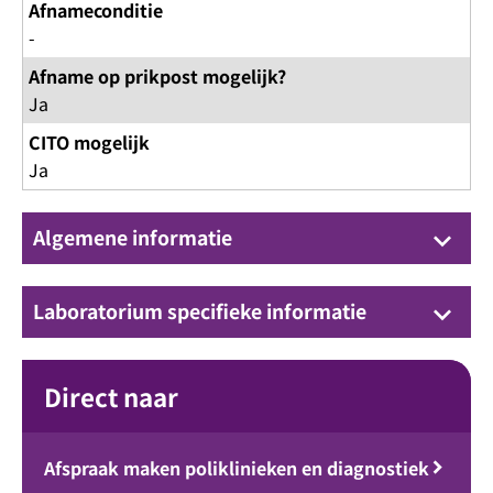
Afnameconditie
-
Afname op prikpost mogelijk?
Ja
CITO mogelijk
Ja
Algemene informatie
keyboard_arrow_down
Laboratorium specifieke informatie
keyboard_arrow_down
Direct naar
Afspraak maken poliklinieken en diagnostiek