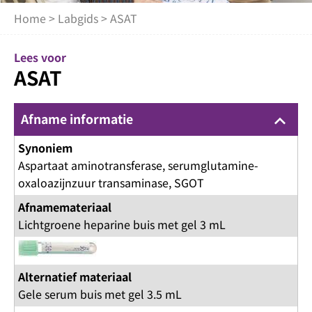
Home
>
Labgids
> ASAT
Lees voor
ASAT
Afname informatie
keyboard_arrow_up
Synoniem
Aspartaat aminotransferase, serumglutamine-
oxaloazijnzuur transaminase, SGOT
Afnamemateriaal
Lichtgroene heparine buis met gel 3 mL
Alternatief materiaal
Gele serum buis met gel 3.5 mL