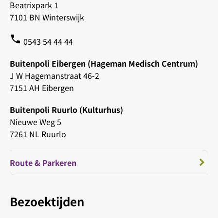
Beatrixpark 1
7101 BN Winterswijk
phone
0543 54 44 44
Buitenpoli Eibergen (Hageman Medisch Centrum)
J W Hagemanstraat 46-2
7151 AH Eibergen
Buitenpoli Ruurlo (Kulturhus)
Nieuwe Weg 5
7261 NL Ruurlo
Route & Parkeren
Bezoektijden