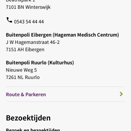
7101 BN Winterswijk
phone
0543 54 44 44
Buitenpoli Eibergen (Hageman Medisch Centrum)
J W Hagemanstraat 46-2
7151 AH Eibergen
Buitenpoli Ruurlo (Kulturhus)
Nieuwe Weg 5
7261 NL Ruurlo
Route & Parkeren
Bezoektijden
Bezoek en bezoektijden