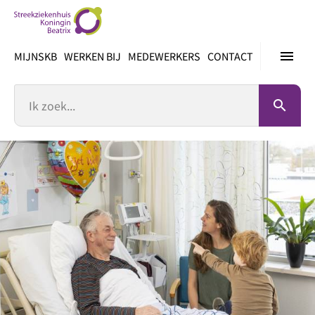
Ga
direct
naar
menu
MIJNSKB
WERKEN BIJ
MEDEWERKERS
CONTACT
inhoud
Zoek
search