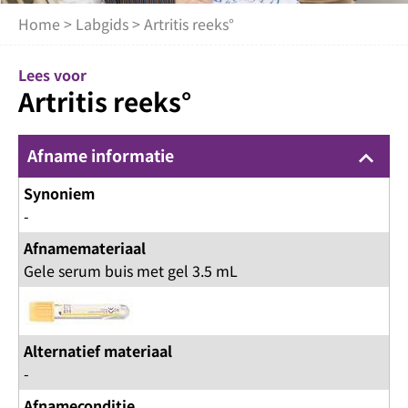
Home
>
Labgids
> Artritis reeks°
Lees voor
Artritis reeks°
Afname informatie
keyboard_arrow_up
Synoniem
-
Afnamemateriaal
Gele serum buis met gel 3.5 mL
Alternatief materiaal
-
Afnameconditie