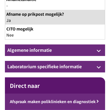
-
Afname op prikpost mogelijk?
Ja
CITO mogelijk
Nee
Algemene informatie
keyboard_arrow_down
Laboratorium specifieke informatie
keyboard_arrow_down
Direct naar
Afspraak maken poliklinieken en diagnostiek