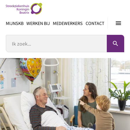
Ga
direct
naar
menu
MIJNSKB
WERKEN BIJ
MEDEWERKERS
CONTACT
inhoud
Zoek
search