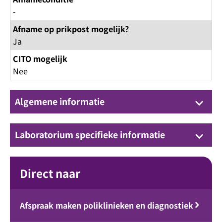
-
Afname op prikpost mogelijk?
Ja
CITO mogelijk
Nee
Algemene informatie
keyboard_arrow_down
Laboratorium specifieke informatie
keyboard_arrow_down
Direct naar
Afspraak maken poliklinieken en diagnostiek