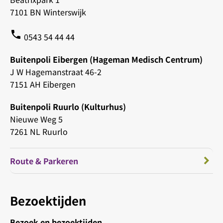
7101 BN Winterswijk
phone
0543 54 44 44
Buitenpoli Eibergen (Hageman Medisch Centrum)
J W Hagemanstraat 46-2
7151 AH Eibergen
Buitenpoli Ruurlo (Kulturhus)
Nieuwe Weg 5
7261 NL Ruurlo
Route & Parkeren
Bezoektijden
Bezoek en bezoektijden