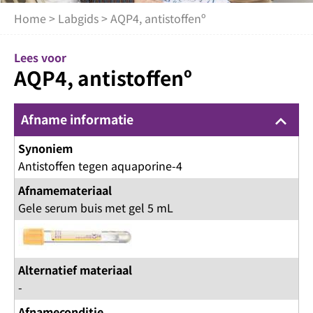
Home
>
Labgids
> AQP4, antistoffenº
Lees voor
AQP4, antistoffenº
Afname informatie
keyboard_arrow_up
Synoniem
Antistoffen tegen aquaporine-4
Afnamemateriaal
Gele serum buis met gel 5 mL
Alternatief materiaal
-
Afnameconditie