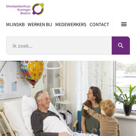
Ga
direct
naar
menu
MIJNSKB
WERKEN BIJ
MEDEWERKERS
CONTACT
inhoud
Zoek
search