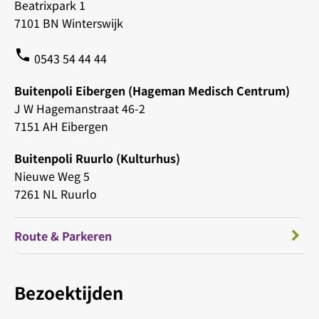
Beatrixpark 1
7101 BN Winterswijk
phone
0543 54 44 44
Buitenpoli Eibergen (Hageman Medisch Centrum)
J W Hagemanstraat 46-2
7151 AH Eibergen
Buitenpoli Ruurlo (Kulturhus)
Nieuwe Weg 5
7261 NL Ruurlo
Route & Parkeren
Bezoektijden