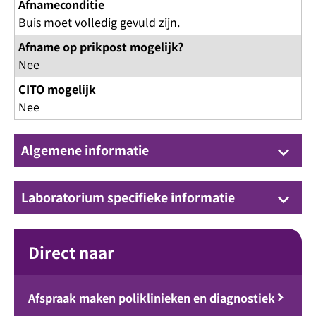
Afnameconditie
Buis moet volledig gevuld zijn.
Afname op prikpost mogelijk?
Nee
CITO mogelijk
Nee
Algemene informatie
keyboard_arrow_down
Laboratorium specifieke informatie
keyboard_arrow_down
Direct naar
Afspraak maken poliklinieken en diagnostiek