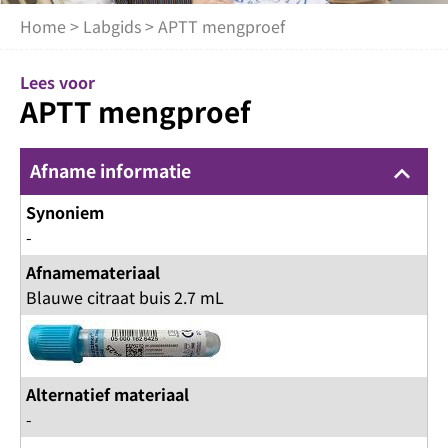
Home
>
Labgids
> APTT mengproef
Lees voor
APTT mengproef
Afname informatie
keyboard_arrow_up
Synoniem
-
Afnamemateriaal
Blauwe citraat buis 2.7 mL
Alternatief materiaal
-