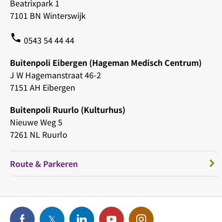
Beatrixpark 1
7101 BN Winterswijk
phone
0543 54 44 44
Buitenpoli Eibergen (Hageman Medisch Centrum)
J W Hagemanstraat 46-2
7151 AH Eibergen
Buitenpoli Ruurlo (Kulturhus)
Nieuwe Weg 5
7261 NL Ruurlo
Route & Parkeren