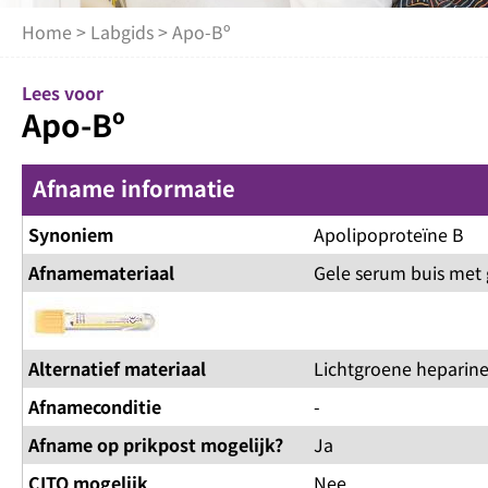
Home
>
Labgids
> Apo-Bº
Lees voor
Apo-Bº
Afname informatie
Synoniem
Apolipoproteïne B
Afnamemateriaal
Gele serum buis met 
Alternatief materiaal
Lichtgroene heparine
Afnameconditie
-
Afname op prikpost mogelijk?
Ja
CITO mogelijk
Nee