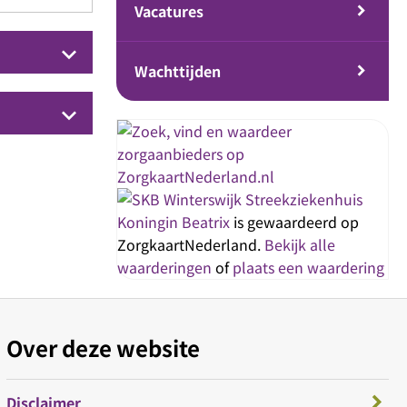
Vacatures
keyboard_arrow_down
Wachttijden
keyboard_arrow_down
Streekziekenhuis
Koningin Beatrix
is gewaardeerd op
ZorgkaartNederland.
Bekijk alle
waarderingen
of
plaats een waardering
Over deze website
Disclaimer