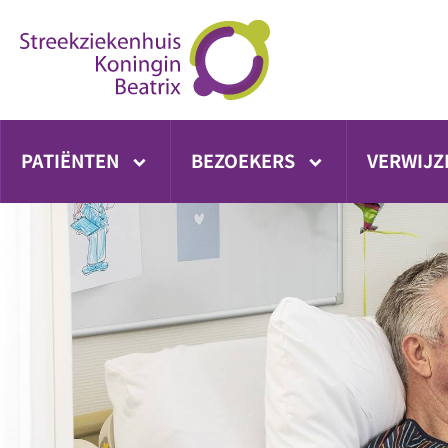
Ga
direct
naar
inhoud
PATIËNTEN
BEZOEKERS
VERWIJZ