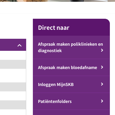
Direct naar
Afspraak maken poliklinieken en
keyboard_arrow_up
diagnostiek
Afspraak maken bloedafname
Inloggen MijnSKB
Patiëntenfolders