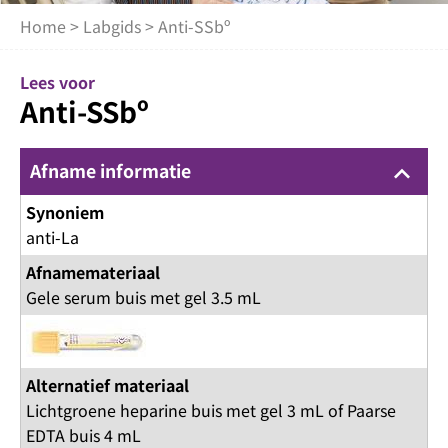
Home
>
Labgids
> Anti-SSbº
Lees voor
Anti-SSbº
Afname informatie
keyboard_arrow_up
Synoniem
anti-La
Afnamemateriaal
Gele serum buis met gel 3.5 mL
Alternatief materiaal
Lichtgroene heparine buis met gel 3 mL of Paarse
EDTA buis 4 mL