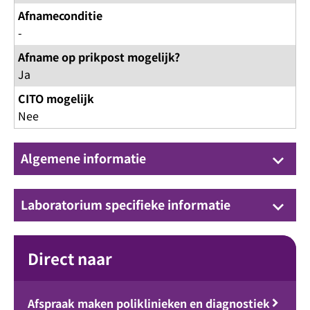
Afnameconditie
-
Afname op prikpost mogelijk?
Ja
CITO mogelijk
Nee
Algemene informatie
keyboard_arrow_down
Laboratorium specifieke informatie
keyboard_arrow_down
Direct naar
Afspraak maken poliklinieken en diagnostiek