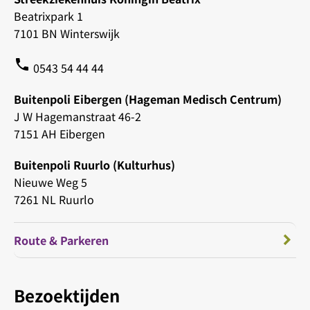
Beatrixpark 1
7101 BN Winterswijk
phone
0543 54 44 44
Buitenpoli Eibergen (Hageman Medisch Centrum)
J W Hagemanstraat 46-2
7151 AH Eibergen
Buitenpoli Ruurlo (Kulturhus)
Nieuwe Weg 5
7261 NL Ruurlo
Route & Parkeren
Bezoektijden