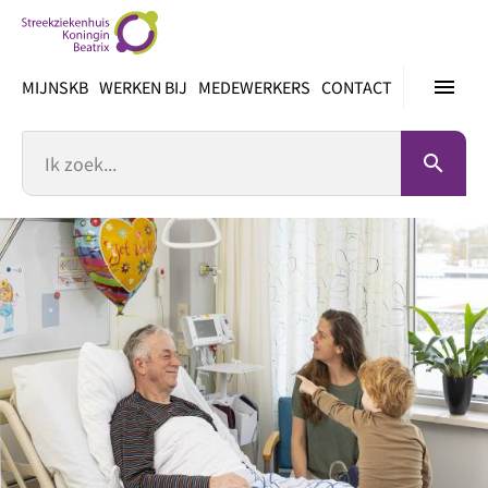
Ga
direct
naar
menu
MIJNSKB
WERKEN BIJ
MEDEWERKERS
CONTACT
inhoud
Zoek
search