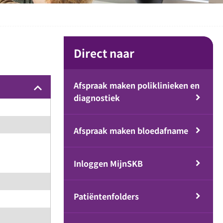
Direct naar
Afspraak maken poliklinieken en
keyboard_arrow_up
diagnostiek
Afspraak maken bloedafname
Inloggen MijnSKB
Patiëntenfolders