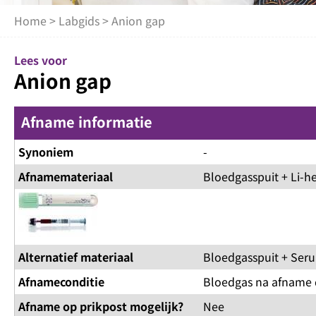
Home
>
Labgids
> Anion gap
Lees voor
Anion gap
Afname informatie
Synoniem
-
Afnamemateriaal
Bloedgasspuit + Li-h
Alternatief materiaal
Bloedgasspuit + Seru
Afnameconditie
Bloedgas na afname 
Afname op prikpost mogelijk?
Nee