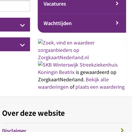
Vacatures
Wachttijden
keyboard_arrow_down
keyboard_arrow_down
Streekziekenhuis
Koningin Beatrix
is gewaardeerd op
ZorgkaartNederland.
Bekijk alle
waarderingen
of
plaats een waardering
Over deze website
Disclaimer