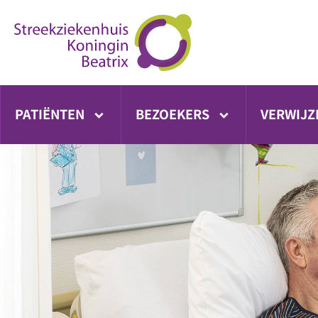
Ga
direct
naar
inhoud
PATIËNTEN
BEZOEKERS
VERWIJZ