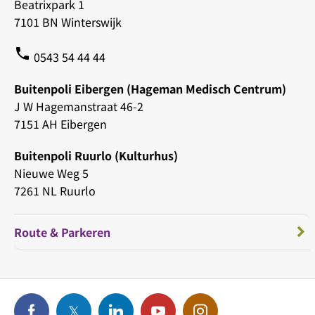
Beatrixpark 1
7101 BN Winterswijk
phone
0543 54 44 44
Buitenpoli Eibergen (Hageman Medisch Centrum)
J W Hagemanstraat 46-2
7151 AH Eibergen
Buitenpoli Ruurlo (Kulturhus)
Nieuwe Weg 5
7261 NL Ruurlo
Route & Parkeren