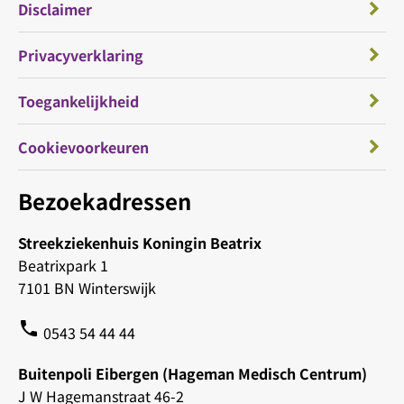
Disclaimer
Privacyverklaring
Toegankelijkheid
Cookievoorkeuren
Bezoekadressen
Streekziekenhuis Koningin Beatrix
Beatrixpark 1
7101 BN Winterswijk
phone
0543 54 44 44
Buitenpoli Eibergen (Hageman Medisch Centrum)
J W Hagemanstraat 46-2