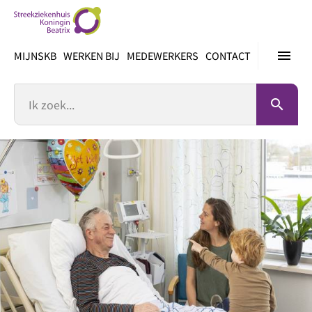
Ga
direct
naar
menu
MIJNSKB
WERKEN BIJ
MEDEWERKERS
CONTACT
inhoud
Zoek
search